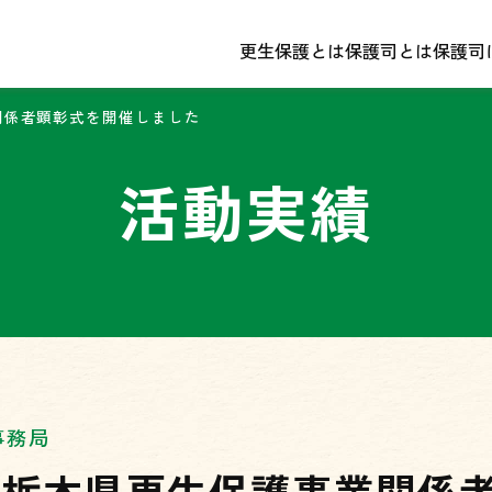
更生保護とは
更生保護とは
保護司とは
保護司とは
保護司
保護司
関係者顕彰式を開催しました
活動実績
事務局
度栃木県更生保護事業関係