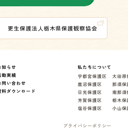
更生保護法人栃木県保護観察協会
お知らせ
私たちについて
活動実績
宇都宮保護区
大田原
お問い合わせ
鹿沼保護区
那須保
資料ダウンロード
日光保護区
南那須
芳賀保護区
栃木保
塩谷保護区
小山保
プライバシーポリシー